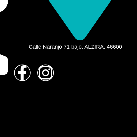
Calle Naranjo 71 bajo, ALZIRA, 46600
F
I
a
n
c
s
e
t
b
a