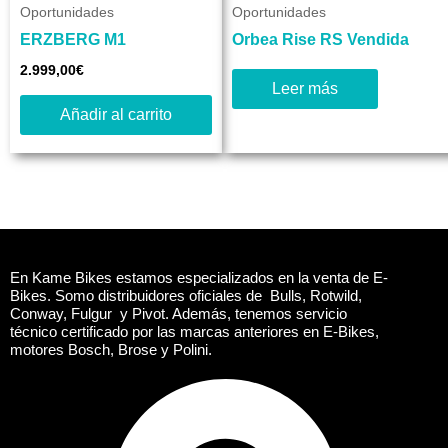
Oportunidades
Oportunidades
ERZBERG M1
Orbea Rise RS Vendida
2.999,00
€
Leer más
Añadir al carrito
En Kame Bikes estamos especializados en la venta de E-
Bikes. Somo distribuidores oficiales de Bulls, Rotwild,
Conway, Fulgur y Pivot. Además, tenemos servicio
técnico certificado por las marcas anteriores en E-Bikes,
motores Bosch, Brose y Polini.