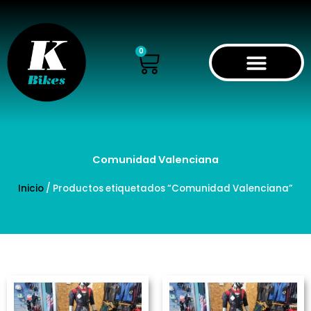
Ir
al
contenido
Cart
0
Comunidad Valenciana
Inicio
/ Productos etiquetados “Comunidad Valenciana”