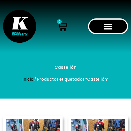
Ir
al
contenido
Cart
0
Castellón
Inicio
/ Productos etiquetados “Castellón”