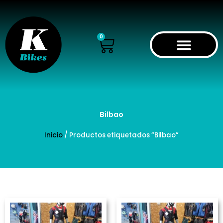
Ir
al
contenido
Cart
0
Bilbao
Inicio
/ Productos etiquetados “Bilbao”