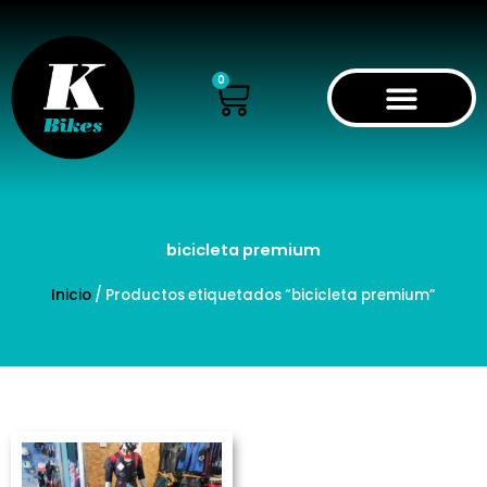
Ir
al
contenido
Cart
0
bicicleta premium
Inicio
/ Productos etiquetados “bicicleta premium”