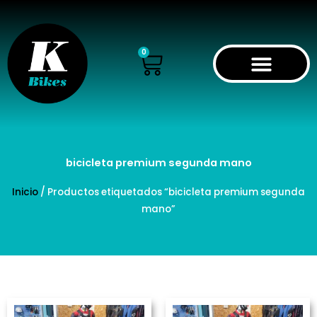
Ir
al
contenido
Cart
0
bicicleta premium segunda mano
Inicio
/ Productos etiquetados “bicicleta premium segunda
mano”