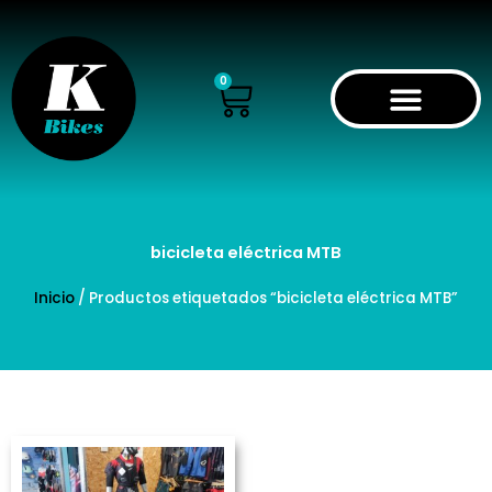
Ir
al
contenido
Cart
0
bicicleta eléctrica MTB
Inicio
/ Productos etiquetados “bicicleta eléctrica MTB”