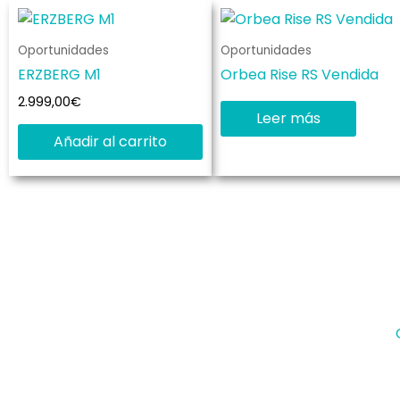
Oportunidades
Oportunidades
ERZBERG M1
Orbea Rise RS Vendida
2.999,00
€
Leer más
Añadir al carrito
En Kame Bikes estamos especializados en la
venta de E-Bikes. Somo distribuidores
oficiales de Bulls, Rotwild, Conway, Fulgur y
Pivot. Además, tenemos servicio técnico
certificado por las marcas anteriores en E-