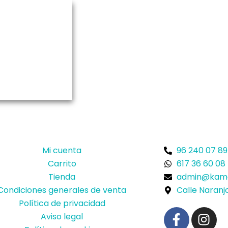
Mi cuenta
96 240 07 89
Carrito
617 36 60 08
Tienda
admin@kame
Condiciones generales de venta
Calle Naranjo
Política de privacidad
F
I
Aviso legal
a
n