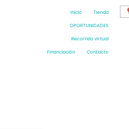
Inicio
Tienda
OPORTUNIDADES
Recorrido virtual
Financiación
Contacto
bicicleta eléctrica de ocasión
os etiquetados “bicicleta eléctrica de ocasión”