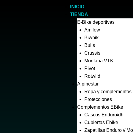
Ir
INICIO
al
TIENDA
contenido
E-Bike deportivas
Amflow
Biwbik
Bulls
Crussis
Montana VTK
Pivot
Rotwild
Alpinestar
Ropa y complementos
Protecciones
Complementos EBike
Cascos Enduro/dh
Cubiertas Ebike
Zapatillas Enduro // Mo