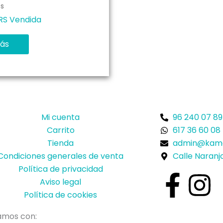
s
RS Vendida
ás
Mi cuenta
96 240 07 89
Carrito
617 36 60 08
Tienda
admin@kame
Condiciones generales de venta
Calle Naranjo
Política de privacidad
F
I
Aviso legal
Política de cookies
a
n
amos con: