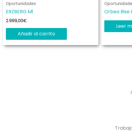
Oportunidades
Oportunidade
ERZBERG M1
Orbea Rise 
2.999,00
€
Leer m
Añadir al carrito
En Kame Bikes estamos especializados en la
venta de E-Bikes. Somo distribuidores
oficiales de Bulls, Rotwild, Conway, Fulgur y
Pivot. Además, tenemos servicio técnico
certificado por las marcas anteriores en E-
Bikes, motores Bosch, Brose y Polini.
Trabaj