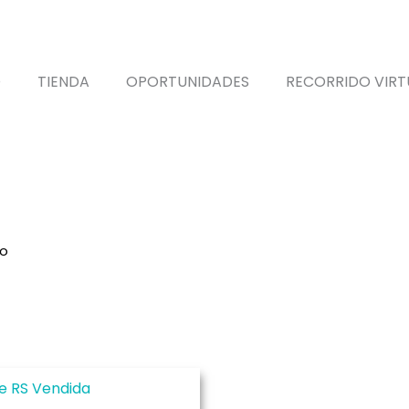
O
TIENDA
OPORTUNIDADES
RECORRIDO VIRT
Alaquàs
io
/ Productos etiquetados “Alaquàs”