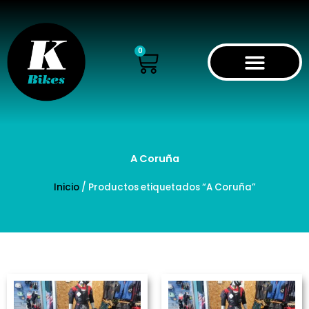
Ir
al
contenido
Cart
0
A Coruña
Inicio
/ Productos etiquetados “A Coruña”