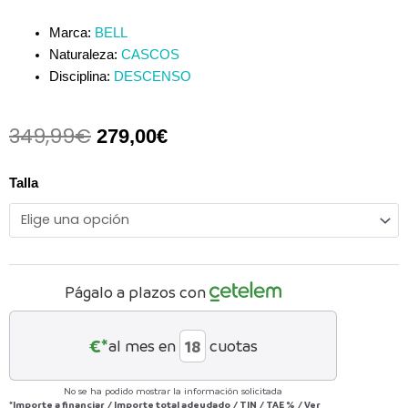
Marca:
BELL
Naturaleza:
CASCOS
Disciplina:
DESCENSO
349,99
€
El
El
279,00
€
precio
precio
original
actual
SUPER
Talla
era:
es:
DH
349,99€.
279,00€.
SPHERICAL
Color
Azul
Mate/Rojo
Págalo a plazos con
2021
cantidad
€*
al mes en
cuotas
No se ha podido mostrar la información solicitada
*Importe a financiar
/
Importe total adeudado
/
TIN
/
TAE
%
/
Ver