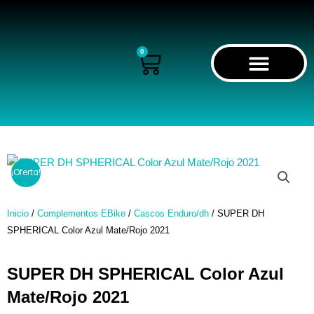
Ir
al
contenido
0
Cart
RECORRIDO VIRTUAL
¡Oferta!
Inicio
/
Complementos EBike
/
Cascos Enduro/dh
/ SUPER DH
SPHERICAL Color Azul Mate/Rojo 2021
SUPER DH SPHERICAL Color Azul
Mate/Rojo 2021