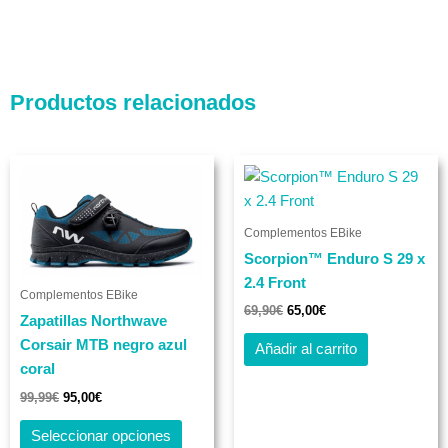
Productos relacionados
El
El
El
El
Este
precio
precio
precio
precio
producto
original
actual
original
actual
era:
es:
tiene
era:
es:
99,99€.
95,00€.
69,90€.
65,00€.
Complementos EBike
múltiples
Scorpion™ Enduro S 29 x
variantes.
2.4 Front
Las
Complementos EBike
opciones
69,90
€
65,00
€
Zapatillas Northwave
se
Corsair MTB negro azul
Añadir al carrito
pueden
coral
elegir
99,99
€
95,00
€
en
la
Seleccionar opciones