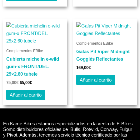
página
de
producto
El
El
precio
precio
original
actual
era:
es:
75,00€.
65,00€.
Complementos EBike
Complementos EBike
Gafas Pit Viper Midnight
Cubierta michelin e-wild
Gogglés Reflectantes
gum-x FRONT/DEL.
169,00
€
29×2.60 tubele
Añadir al carrito
75,00
€
65,00
€
Añadir al carrito
En Kame Bikes estamos especializados en la venta de E-Bikes.
Somo distribuidores oficiales de Bulls, Rotwild, Conway, Fulgur
y Pivot. Además, tenemos servicio técnico certificado por las