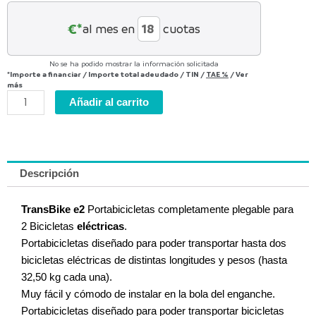
BICICLETAS
cantidad
€*
al mes en
cuotas
No se ha podido mostrar la información solicitada
*Importe a financiar
/
Importe total adeudado
/
TIN
/
TAE
%
/
Ver
más
Añadir al carrito
Descripción
TransBike e2
Portabicicletas completamente plegable para
2 Bicicletas
eléctricas
.
Portabicicletas diseñado para poder transportar hasta dos
bicicletas eléctricas de distintas longitudes y pesos (hasta
32,50 kg cada una).
Muy fácil y cómodo de instalar en la bola del enganche.
Portabicicletas diseñado para poder transportar bicicletas