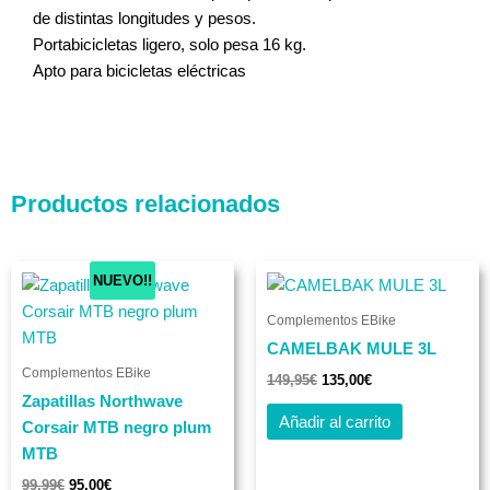
de distintas longitudes y pesos.
Portabicicletas ligero, solo pesa 16 kg.
Apto para bicicletas eléctricas
Productos relacionados
El
El
El
El
Este
NUEVO!!
precio
precio
precio
precio
producto
original
actual
original
actual
Complementos EBike
era:
es:
tiene
era:
es:
99,99€.
95,00€.
149,95€.
135,00€.
CAMELBAK MULE 3L
múltiples
Complementos EBike
variantes.
149,95
€
135,00
€
Zapatillas Northwave
Las
Añadir al carrito
Corsair MTB negro plum
opciones
MTB
se
pueden
99,99
€
95,00
€