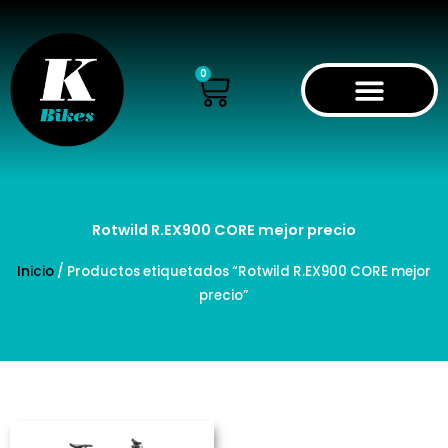
Ir
al
contenido
Cart
0
Rotwild R.EX900 CORE mejor precio
Inicio
/ Productos etiquetados “Rotwild R.EX900 CORE mejor
precio”
Este