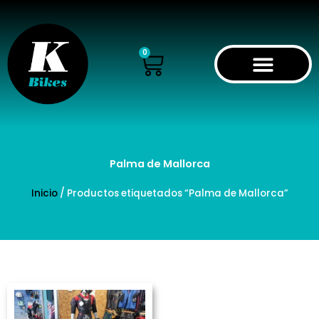
Ir
al
contenido
Cart
0
Palma de Mallorca
Inicio
/ Productos etiquetados “Palma de Mallorca”