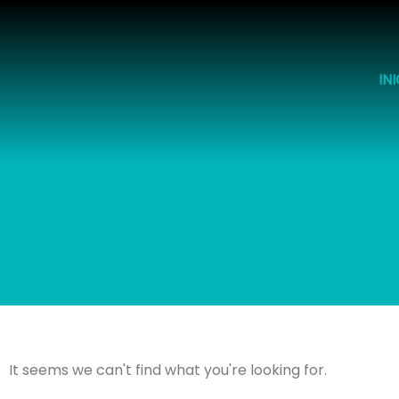
Ir
al
contenido
IN
It seems we can't find what you're looking for.