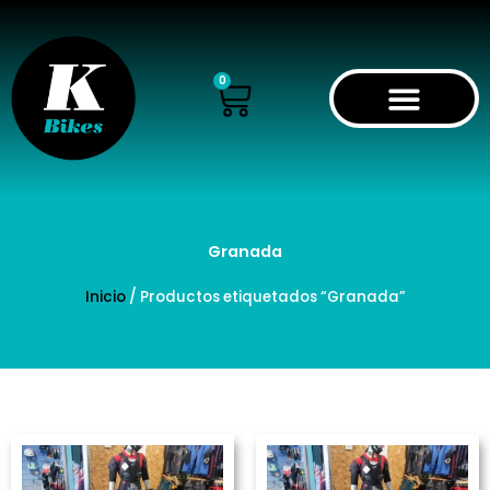
Ir
al
contenido
Cart
0
Granada
Inicio
/ Productos etiquetados “Granada”