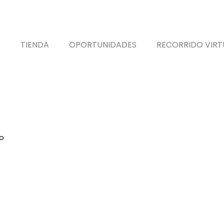
O
TIENDA
OPORTUNIDADES
RECORRIDO VIRT
#Enduro
io
/ Productos etiquetados “#Enduro”