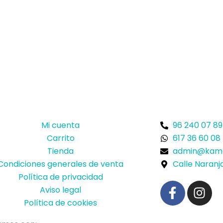
Mi cuenta
96 240 07 89
Carrito
617 36 60 08
Tienda
admin@kame
Condiciones generales de venta
Calle Naranjo
Política de privacidad
F
I
Aviso legal
a
n
Política de cookies
c
s