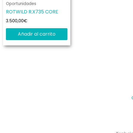
Oportunidades
ROTWILD R.X735 CORE
3.500,00
€
Añadir al carrito
En Kame Bikes estamos especializados en la
venta de E-Bikes. Somo distribuidores
oficiales de Bulls, Rotwild, Conway, Fulgur y
Pivot. Además, tenemos servicio técnico
certificado por las marcas anteriores en E-
Bikes, motores Bosch, Brose y Polini.