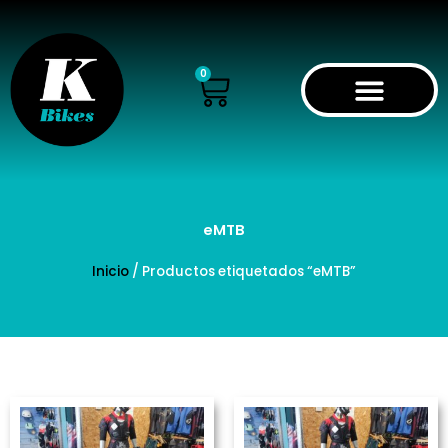
Ir
al
contenido
Cart
0
eMTB
Inicio
/ Productos etiquetados “eMTB”