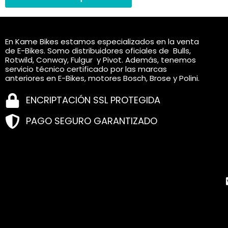
opciones
se
pueden
En Kame Bikes estamos especializados en la venta
elegir
de E-Bikes. Somo distribuidores oficiales de Bulls,
en
Rotwild, Conway, Fulgur y Pivot. Además, tenemos
servicio técnico certificado por las marcas
la
anteriores en E-Bikes, motores Bosch, Brose y Polini.
página
de
ENCRIPTACIÓN SSL PROTEGIDA
producto
PAGO SEGURO GARANTIZADO