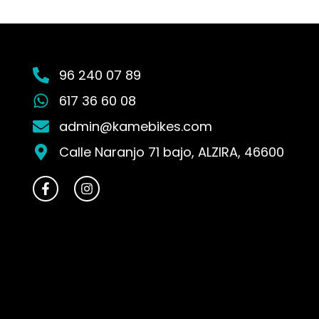
96 240 07 89
617 36 60 08
admin@kamebikes.com
Calle Naranjo 71 bajo, ALZIRA, 46600
F
I
a
n
c
s
e
t
b
a
o
g
o
r
k
a
-
m
f