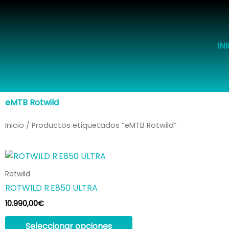
Ir
al
contenido
IN
eMTB Rotwild
Inicio
/ Productos etiquetados “eMTB Rotwild”
Este
producto
Rotwild
tiene
ROTWILD R.E850 ULTRA
múltiples
10.990,00
€
variantes.
Las
Seleccionar opciones