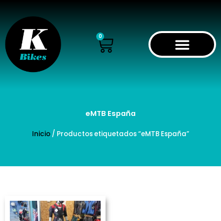
Ir
al
contenido
Cart
0
eMTB España
Inicio
/ Productos etiquetados “eMTB España”