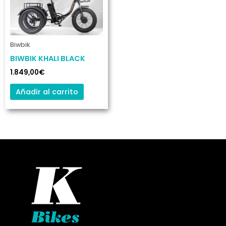
Biwbik
BIWBIK KHALI BLACK
1.849,00
€
Añadir al carrito