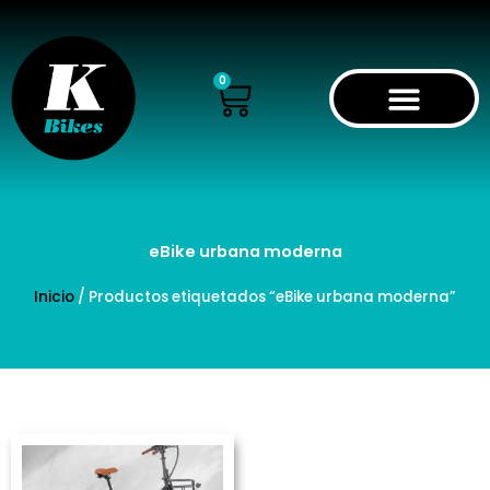
Ir
al
contenido
Cart
0
eBike urbana moderna
Inicio
/ Productos etiquetados “eBike urbana moderna”