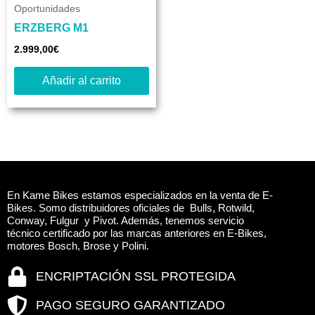
Oportunidades
ERZBERG M1
2.999,00
€
Añadir al carrito
En Kame Bikes estamos especializados en la venta de E-
Bikes. Somo distribuidores oficiales de Bulls, Rotwild,
Conway, Fulgur y Pivot. Además, tenemos servicio
técnico certificado por las marcas anteriores en E-Bikes,
motores Bosch, Brose y Polini.
ENCRIPTACIÓN SSL PROTEGIDA
PAGO SEGURO GARANTIZADO