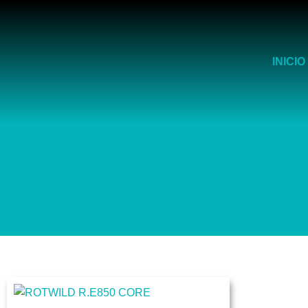
Ir
al
contenido
INICIO
Este
producto