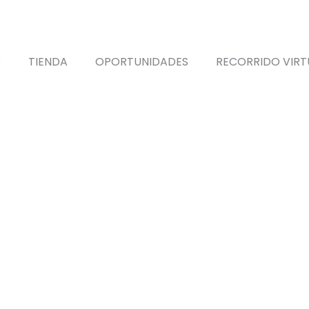
O
TIENDA
OPORTUNIDADES
RECORRIDO VIRT
ctos etiquetados “ebike ligera de alta gama”