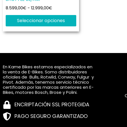
múltiples
hasta
variantes.
8.599,00
€
-
12.999,00
€
12.999,00€
Las
Seleccionar opciones
opciones
se
pueden
elegir
en
la
En Kame Bikes estamos especializados en
página
la venta de E-Bikes. Somo distribuidores
de
oficiales de Bulls, Rotwild, Conway, Fulgur y
producto
Pivot. Además, tenemos servicio técnico
certificado por las marcas anteriores en E-
Bikes, motores Bosch, Brose y Polini.
ENCRIPTACIÓN SSL PROTEGIDA
PAGO SEGURO GARANTIZADO