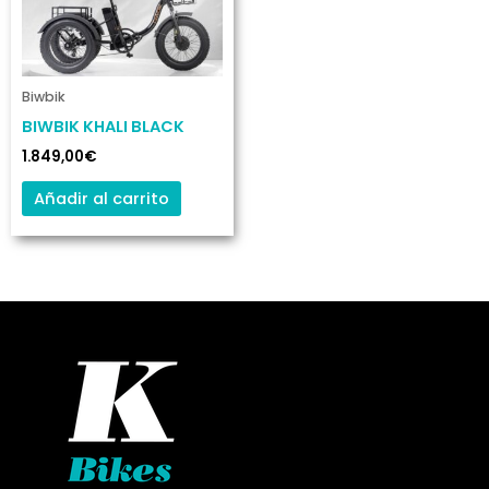
Biwbik
BIWBIK KHALI BLACK
1.849,00
€
Añadir al carrito