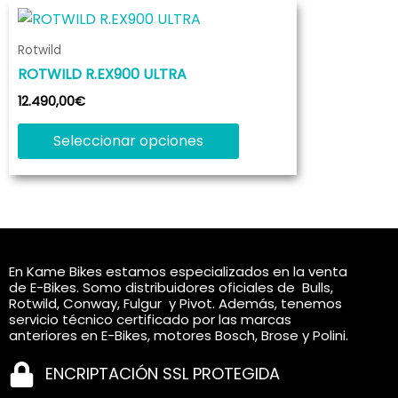
Este
producto
Rotwild
tiene
ROTWILD R.EX900 ULTRA
múltiples
variantes.
12.490,00
€
Las
Seleccionar opciones
opciones
se
pueden
elegir
en
la
En Kame Bikes estamos especializados en la venta
página
de E-Bikes. Somo distribuidores oficiales de Bulls,
Rotwild, Conway, Fulgur y Pivot. Además, tenemos
de
servicio técnico certificado por las marcas
producto
anteriores en E-Bikes, motores Bosch, Brose y Polini.
ENCRIPTACIÓN SSL PROTEGIDA