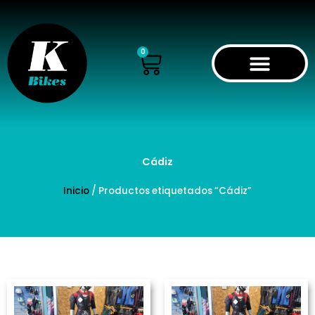
Ir
al
contenido
Cart
0
Cádiz
Inicio
/ Productos etiquetados “Cádiz”