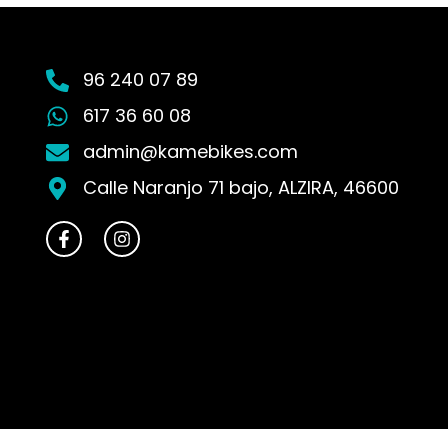
96 240 07 89
617 36 60 08
admin@kamebikes.com
Calle Naranjo 71 bajo, ALZIRA, 46600
F
I
a
n
c
s
e
t
b
a
o
g
o
r
k
a
-
m
f