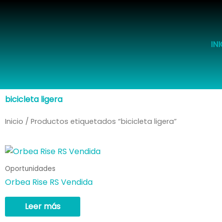
Ir
al
contenido
IN
bicicleta ligera
Inicio
/ Productos etiquetados “bicicleta ligera”
Oportunidades
Orbea Rise RS Vendida
Leer más