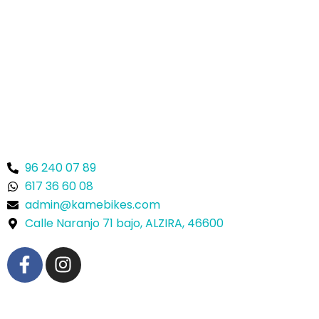
96 240 07 89
617 36 60 08
admin@kamebikes.com
Calle Naranjo 71 bajo, ALZIRA, 46600
F
I
a
n
c
s
e
t