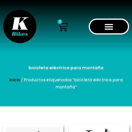
Ir
al
contenido
Cart
0
bicicleta eléctrica para montaña
Inicio
/ Productos etiquetados “bicicleta eléctrica para
montaña”
Rango
Este
Es
de