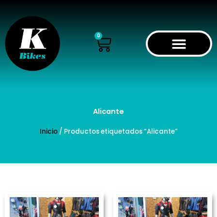
Ir
al
contenido
Cart
0
Alicante
Inicio
/ Productos etiquetados “Alicante”