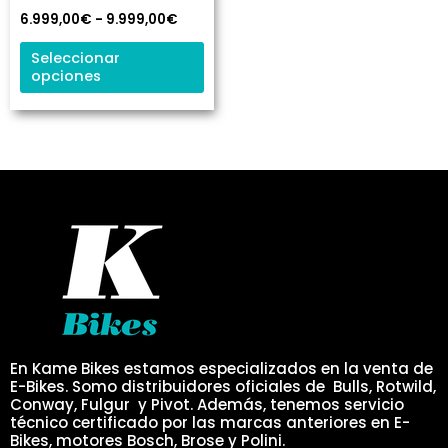
se
6.999,00
€
-
9.999,00
€
pueden
elegir
Seleccionar
opciones
en
la
página
de
producto
En Kame Bikes estamos especializados en la venta de
E-Bikes. Somo distribuidores oficiales de Bulls, Rotwild,
Conway, Fulgur y Pivot. Además, tenemos servicio
técnico certificado por las marcas anteriores en E-
Bikes, motores Bosch, Brose y Polini.